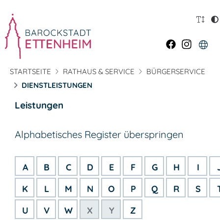
STARTSEITE
RATHAUS & SERVICE
BÜRGERSERVICE
DIENSTLEISTUNGEN
Leistungen
Alphabetisches Register überspringen
A
B
C
D
E
F
G
H
I
K
L
M
N
O
P
Q
R
S
U
V
W
X
Y
Z